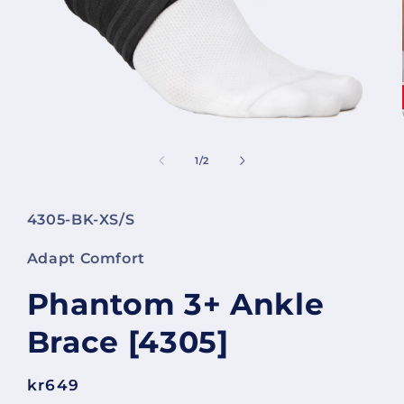
Öppna
mediet
1
av
1
/
2
i
modalfönster
Lagerhållningsenhet:
4305-BK-XS/S
Adapt Comfort
Phantom 3+ Ankle
Brace [4305]
Ordinarie
kr649