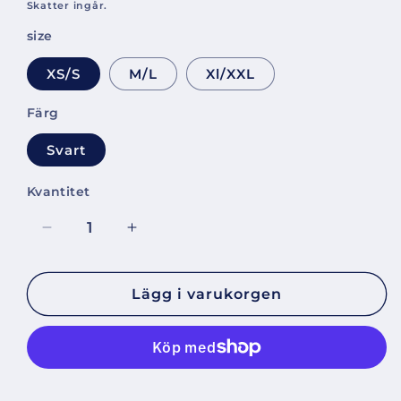
pris
Skatter ingår.
size
XS/S
M/L
Xl/XXL
Färg
Svart
Kvantitet
Kvantitet
Minska
Öka
kvantitet
kvantitet
för
för
Phantom
Phantom
Lägg i varukorgen
3+
3+
Ankle
Ankle
Brace
Brace
[4305]
[4305]